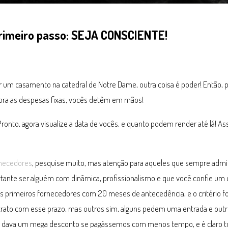
primeiro passo: SEJA CONSCIENTE!
 um casamento na catedral de Notre Dame, outra coisa é poder! Então, p
ora as despesas fixas, vocês detêm em mãos!
Pronto, agora visualize a data de vocês, e quanto podem render até lá! 
necedores
, pesquise muito, mas atenção para aqueles que sempre admir
rtante ser alguém com dinâmica, profissionalismo e que você confie um d
s primeiros fornecedores com 20 meses de antecedência, e o critério f
trato com esse prazo, mas outros sim, alguns pedem uma entrada e outr
o dava um mega desconto se pagássemos com menos tempo, e é claro 