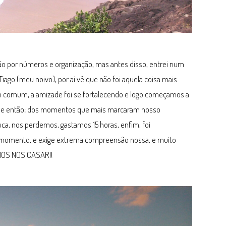
xão por números e organização, mas antes disso, entrei num
iago (meu noivo), por aí vê que não foi aquela coisa mais
em comum, a amizade foi se fortalecendo e logo começamos a
esde então; dos momentos que mais marcaram nosso
uca, nos perdemos, gastamos 15 horas, enfim, foi
se momento, e exige extrema compreensão nossa, e muito
AMOS NOS CASAR!!