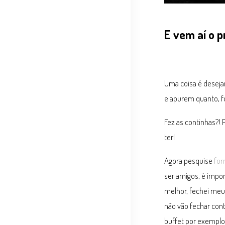
E vem aí o 
Uma coisa é desejar
e apurem quanto, f
Fez as continhas?! 
ter!
Agora pesquise
for
ser amigos, é impo
melhor, fechei meu
não vão fechar con
buffet por exempl