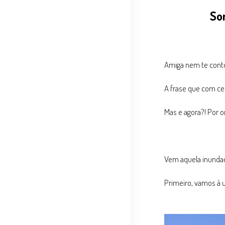
So
Amiga nem te conto!
A frase que com ce
Mas e agora?! Por 
Vem aquela inundaçã
Primeiro, vamos à 