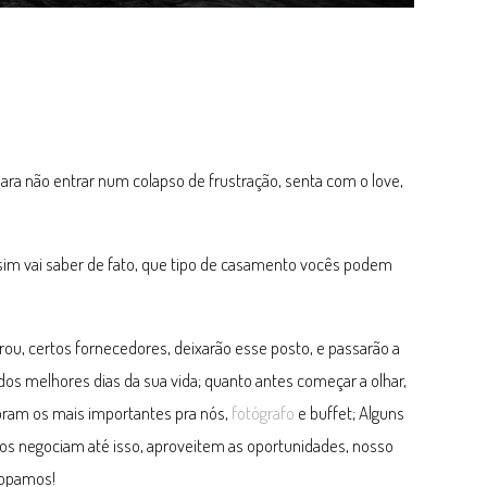
ara não entrar num colapso de frustração, senta com o love,
Assim vai saber de fato, que tipo de casamento vocês podem
ou, certos fornecedores, deixarão esse posto, e passarão a
os melhores dias da sua vida; quanto antes começar a olhar,
oram os mais importantes pra nós,
fotógrafo
e buffet; Alguns
os negociam até isso, aproveitem as oportunidades, nosso
topamos!