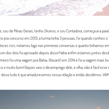
, sou de Minas Gerais, tenho 24 anos, e sou Contadora, começa aí a pai
io pra concurso em 2013, a turma tinha 3 pessoas, foi quando conheci o T
tecer, rsrs; notamos logo nas primeiras conversas o quanto tínhamos 
hum dos dois foi aprovado depois disso! Haha enfim estamos juntos d
meiro foi uma viagem pra Bahia, (Itacaré) em 2014 e foi a viagem mais lo
co e muito bom! Depois veio o desemprego dele, e olha, não é fácil es
r disso tudo é que amadurecemos nossa relação e então decidimos: V